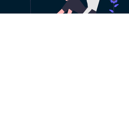
永久免费使用
现在下载狗急加速器官方app，每日签到即可获
得免费时长，快去体验吧！
下载App